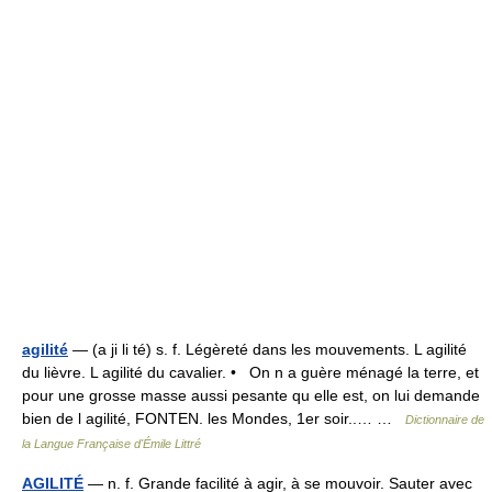
agilité
— (a ji li té) s. f. Légèreté dans les mouvements. L agilité
du lièvre. L agilité du cavalier. • On n a guère ménagé la terre, et
pour une grosse masse aussi pesante qu elle est, on lui demande
bien de l agilité, FONTEN. les Mondes, 1er soir..… …
Dictionnaire de
la Langue Française d'Émile Littré
AGILITÉ
— n. f. Grande facilité à agir, à se mouvoir. Sauter avec