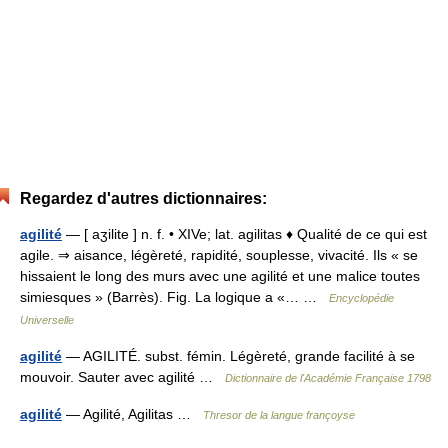
Regardez d'autres dictionnaires:
agilité
— [ aʒilite ] n. f. • XIVe; lat. agilitas ♦ Qualité de ce qui est
agile. ⇒ aisance, légèreté, rapidité, souplesse, vivacité. Ils « se
hissaient le long des murs avec une agilité et une malice toutes
simiesques » (Barrès). Fig. La logique a «… …
Encyclopédie
Universelle
agilité
— AGILITÉ. subst. fémin. Légèreté, grande facilité à se
mouvoir. Sauter avec agilité …
Dictionnaire de l'Académie Française 1798
agilité
— Agilité, Agilitas …
Thresor de la langue françoyse