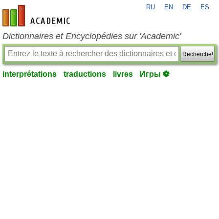
RU
EN
DE
ES
fr-academic.com
Dictionnaires et Encyclopédies sur 'Academic'
Recherche!
interprétations
traductions
livres
Игры ⚽