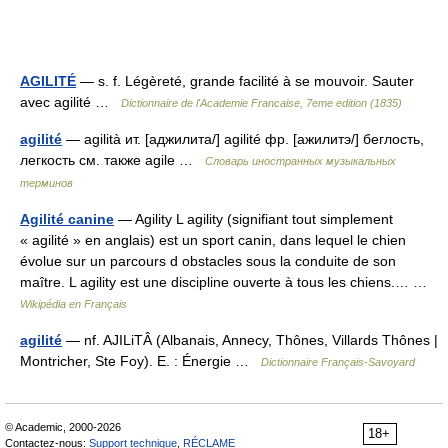
AGILITÉ
— s. f. Légèreté, grande facilité à se mouvoir. Sauter
avec agilité …
Dictionnaire de l'Academie Francaise, 7eme edition (1835)
agilité
— agilità ит. [аджилита/] agilité фр. [ажилитэ/] беглость,
легкость см. также agile …
Словарь иностранных музыкальных
терминов
Agilité canine
— Agility L agility (signifiant tout simplement
« agilité » en anglais) est un sport canin, dans lequel le chien
évolue sur un parcours d obstacles sous la conduite de son
maître. L agility est une discipline ouverte à tous les chiens.… …
Wikipédia en Français
agilité
— nf. AJILiTÂ (Albanais, Annecy, Thônes, Villards Thônes |
Montricher, Ste Foy). E. : Énergie …
Dictionnaire Français-Savoyard
© Academic, 2000-2026
18+
Contactez-nous:
Support technique
,
RÉCLAME